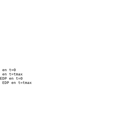
 en t=0

 en t=tmax

EDP en t=0

 EDP en t=tmax
