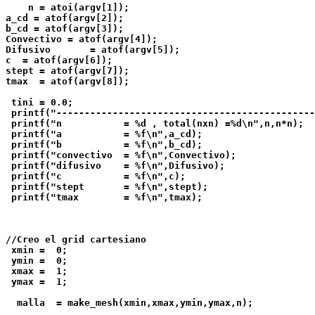
    n = atoi(argv[1]);

a_cd = atof(argv[2]);  

b_cd = atof(argv[3]);  

Convectivo = atof(argv[4]);  

Difusivo       = atof(argv[5]);  

c  = atof(argv[6]);  

stept = atof(argv[7]);  

tmax  = atof(argv[8]);  

 tini = 0.0;

 printf("----------------------------------------------
 printf("n           = %d , total(nxn) =%d\n",n,n*n);

 printf("a           = %f\n",a_cd);   

 printf("b           = %f\n",b_cd);   

 printf("convectivo  = %f\n",Convectivo);   

 printf("difusivo    = %f\n",Difusivo);   

 printf("c           = %f\n",c);      

 printf("stept       = %f\n",stept);   

 printf("tmax        = %f\n",tmax);    

//Creo el grid cartesiano

 xmin =  0;

 ymin =  0;

 xmax =  1;

 ymax =  1;

  malla  = make_mesh(xmin,xmax,ymin,ymax,n);
