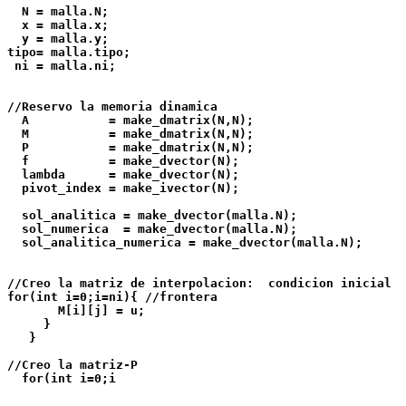
  N = malla.N;

  x = malla.x;

  y = malla.y;

tipo= malla.tipo;  

 ni = malla.ni; 

//Reservo la memoria dinamica

  A           = make_dmatrix(N,N);

  M           = make_dmatrix(N,N);

  P           = make_dmatrix(N,N);

  f           = make_dvector(N);

  lambda      = make_dvector(N);

  pivot_index = make_ivector(N);

  sol_analitica = make_dvector(malla.N);

  sol_numerica  = make_dvector(malla.N);

  sol_analitica_numerica = make_dvector(malla.N);   

//Creo la matriz de interpolacion:  condicion inicial

for(int i=0;i
=ni){ //frontera

       M[i][j] = u;

     }     

   } 

//Creo la matriz-P  

  for(int i=0;i