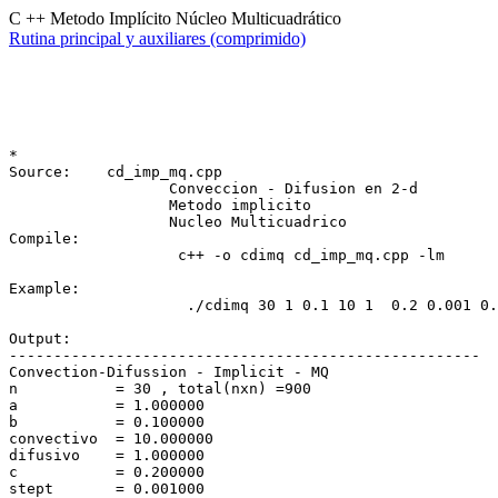
C ++ Metodo Implícito Núcleo Multicuadrático
Rutina principal y auxiliares (comprimido)
*

Source:    cd_imp_mq.cpp

                  Conveccion - Difusion en 2-d 

                  Metodo implicito 

                  Nucleo Multicuadrico

Compile:

                   c++ -o cdimq cd_imp_mq.cpp -lm 

Example:

                    ./cdimq 30 1 0.1 10 1  0.2 0.001 0.
Output:

-----------------------------------------------------

Convection-Difussion - Implicit - MQ

n           = 30 , total(nxn) =900

a           = 1.000000

b           = 0.100000

convectivo  = 10.000000

difusivo    = 1.000000

c           = 0.200000

stept       = 0.001000
