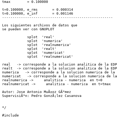
tmax        = 0.100000

t=0.100000, e_rms       = 0.000314

t=0.100000, e_inf       = 0.001146

-----------------------------------------------------

Los siguientes archivos de datos que

se pueden ver con GNUPLOT

            splot  'real'

            splot  'numerica'

            splot  'realnumerica'

            splot  'realt'

            splot  'numericat'

            splot  'realnumericat'

real   -> corresponde a la solucion analitica de la EDP
realt  -> corresponde a la solucion analitica de la EDP
numerica   -> corresponde a la solucion numerica de la 
numericat   -> corresponde a la solucion numerica de la
realnumerica ->     analitica - numerica  en t=0

realnumericat ->     analitica - numerica  en t=tmax

Autor: Jose Antonio MuÃ±oz GÃ³mez

SupervisiÃ³n: Pedro GonzÃ¡lez Casanova

*/

#include