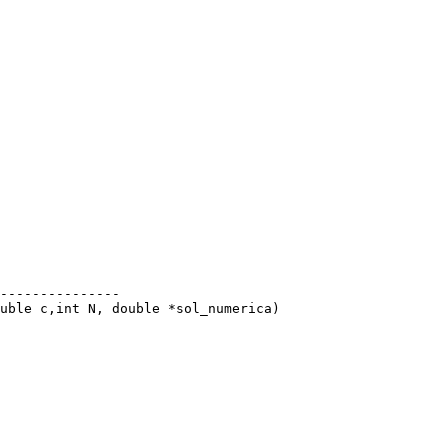
---------------

uble c,int N, double *sol_numerica)
