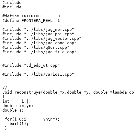
#include
#include
#define INTERIOR       0

#define FRONTERA_REAL  1

#include "../libs/jag_mem.cpp"

#include "../libs/jag_phi.cpp"

#include "../libs/jag_vector.cpp"

#include "../libs/jag_cond.cpp"

#include "../libs/qSort.cpp"

#include "../libs/jag_file.cpp"

#include "cd_edp_ut.cpp"

#include "../libs/varios1.cpp"

//-----------------------------------------------------
void reconstruye(double *x,double *y, double *lambda,do
{

int     i,j;

double xc,yc;

double s;

 for(i=0;i
\n\n");

   exit(1);     

 }
